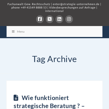
Fachanwalt Gew. Rechtsschutz
|
enter@strategie-unternehmen.de
|
phone
+49 41549 8888 53
|
Videobesprechungen auf Anfrage
|
international
Menu
Tag Archive
Wie funktioniert
strategische Beratung ? –