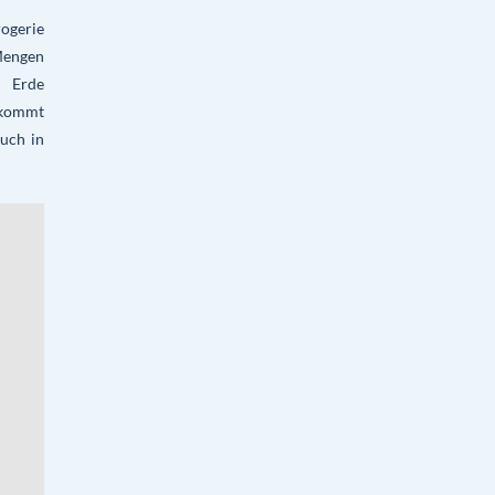
ogerie
 Mengen
r Erde
 kommt
auch in