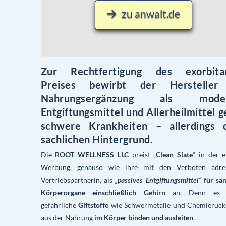
zu anwalt.de
Zur Rechtfertigung des exorbita
Preises bewirbt der Hersteller
Nahrungsergänzung als moder
Entgiftungsmittel und Allerheilmittel 
schwere Krankheiten – allerdings 
sachlichen Hintergrund.
Die
ROOT WELLNESS LLC
preist „
Clean Slate
“ in der 
Werbung, genauso wie ihre mit den Verboten adres
Vertriebspartnerin, als
„passives Entgiftungsmittel“
für sä
Körperorgane einschließlich Gehirn
an. Denn es 
gefährliche
Giftstoffe
wie Schwermetalle und Chemierück
aus der Nahrung
im Körper binden und ausleiten
.