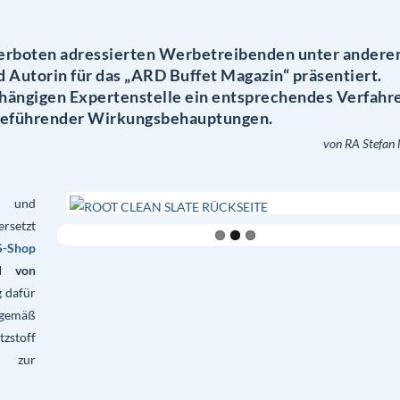
 Verboten adressierten Werbetreibenden unter ander
 Autorin für das „ARD Buffet Magazin“ präsentiert.
bhängigen Expertenstelle ein entsprechendes Verfahr
reführender Wirkungsbehauptungen.
von RA Stefan 
n und
ersetzt
S-Shop
d von
g dafür
 gemäß
zstoff
t zur