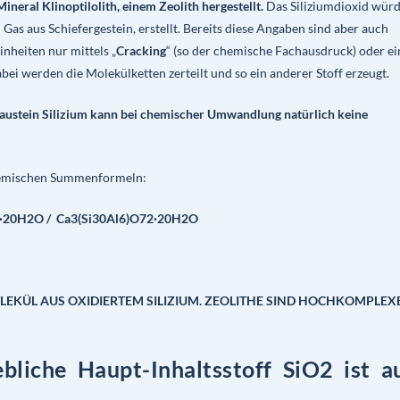
neral Klinoptilolith, einem Zeolith hergestellt.
Das Siliziumdioxid wür
 Gas aus Schiefergestein, erstellt. Bereits diese Angaben sind aber auch
inheiten nur mittels „
Cracking
“ (so der chemische Fachausdruck) oder ei
bei werden die Molekülketten zerteilt und so ein anderer Stoff erzeugt.
austein Silizium kann bei chemischer Umwandlung natürlich keine
chemischen Summenformeln:
72·20H2O / Ca3(Si30Al6)O72·20H2O
LEKÜL AUS OXIDIERTEM SILIZIUM.
ZEOLITHE
SIND HOCHKOMPLEX
ebliche Haupt-Inhaltsstoff SiO2 ist a