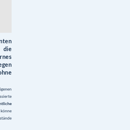
nten
 die
nes
gegen
ohne
eigenen
sierte
mtliche
könne
stände