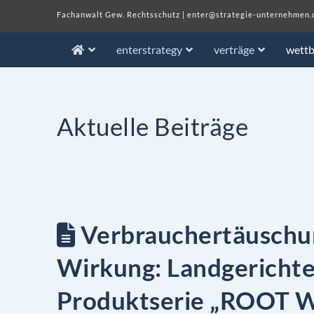
Fachanwalt Gew. Rechtsschutz
|
enter@strategie-unternehmen.
enterstrategy
verträge
wett
Aktuelle Beiträge
Verbrauchertäuschun
Wirkung: Landgericht
Produktserie „ROOT W