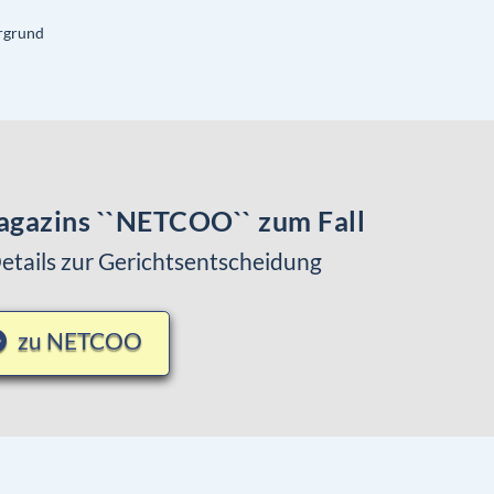
ergrund
agazins ``NETCOO`` zum Fall
Details zur Gerichtsentscheidung
zu NETCOO