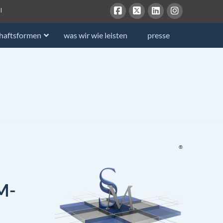
l
chaftsformen
was wir wie leisten
presse
®
M-