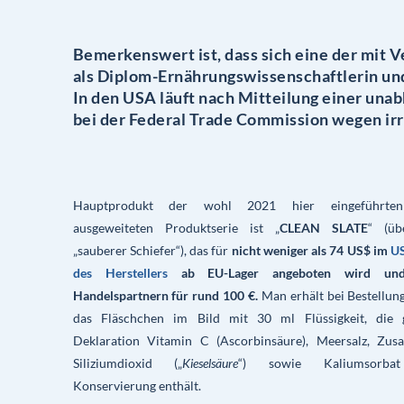
Bemerkenswert ist, dass sich eine der mit
als Diplom-Ernährungswissenschaftlerin und
In den USA läuft nach Mitteilung einer una
bei der
Federal Trade Commission
wegen ir
Hauptprodukt der wohl 2021 hier eingeführte
ausgeweiteten Produktserie ist „
CLEAN SLATE
“ (üb
„sauberer Schiefer“), das für
nicht weniger als 74 US$ im
U
des Herstellers
ab EU-Lager angeboten wird un
Handelspartnern für rund 100 €.
Man erhält bei Bestellun
das Fläschchen im Bild mit 30 ml Flüssigkeit, die
Deklaration Vitamin C (Ascorbinsäure), Meersalz, Zusat
Siliziumdioxid („
Kieselsäure
“) sowie Kaliumsorba
Konservierung enthält.