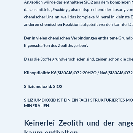
Angeblich würde das enthaltene SiO2 aus dem
komplexen Mi
daraus mittels „
Fracking
„, also entsprechend der Lösung von
chemischer Unsinn
, weil das komplexe Mineral in kleinste E
anderen chemischen Reaktion
aufgeteilt werden könnte. Da
Der in vielen chemischen Verbindungen enthaltene Grundb
Eigenschaften des Zeoliths „erben“.
Dass die Stoffe grundverschieden sind, zeigen schon die 
Klinoptilolith: K6(Si30Al6)O72·20H2O / Na6(Si30Al6)O
Siliziumdioxid: SiO2
SILIZIUMDIOXID
IST EIN EINFACH STRUKTURIERTES MO
MINERALIEN.
Keinerlei Zeolith und der ang
kaum enthalten