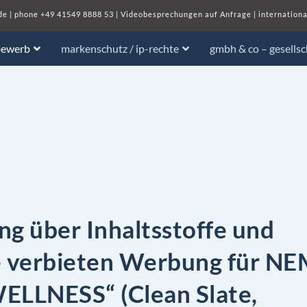
de
| phone
+49 41549 8888 53
|
Videobesprechungen auf Anfrage
|
internationa
bewerb
markenschutz / ip-rechte
gmbh & co – gesells
g über Inhaltsstoffe und
e verbieten Werbung für NE
ELLNESS“ (Clean Slate,