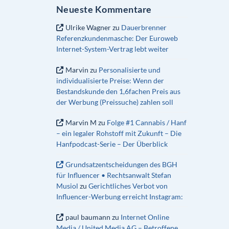
Neueste Kommentare
Ulrike Wagner
zu
Dauerbrenner
Referenzkundenmasche: Der Euroweb
Internet-System-Vertrag lebt weiter
Marvin
zu
Personalisierte und
individualisierte Preise: Wenn der
Bestandskunde den 1,6fachen Preis aus
der Werbung (Preissuche) zahlen soll
Marvin M
zu
Folge #1 Cannabis / Hanf
– ein legaler Rohstoff mit Zukunft – Die
Hanfpodcast-Serie – Der Überblick
Grundsatzentscheidungen des BGH
für Influencer • Rechtsanwalt Stefan
Musiol
zu
Gerichtliches Verbot von
Influencer-Werbung erreicht Instagram:
paul baumann
zu
Internet Online
Media / United Media AG – Betroffene