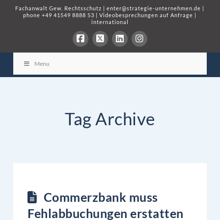
Fachanwalt Gew. Rechtsschutz
|
enter@strategie-unternehmen.de
|
phone
+49 41549 8888 53
|
Videobesprechungen auf Anfrage
|
international
Menu
Tag Archive
Commerzbank muss
Fehlabbuchungen erstatten