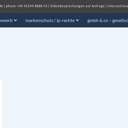
de
| phone
+49 41549 8888 53
|
Videobesprechungen auf Anfrage
|
internationa
bewerb
markenschutz / ip-rechte
gmbh & co – gesells