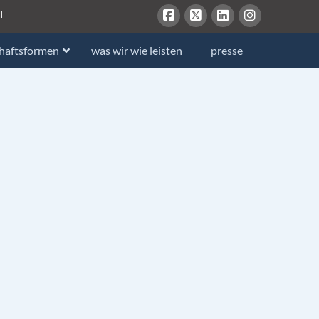
l
chaftsformen
was wir wie leisten
presse