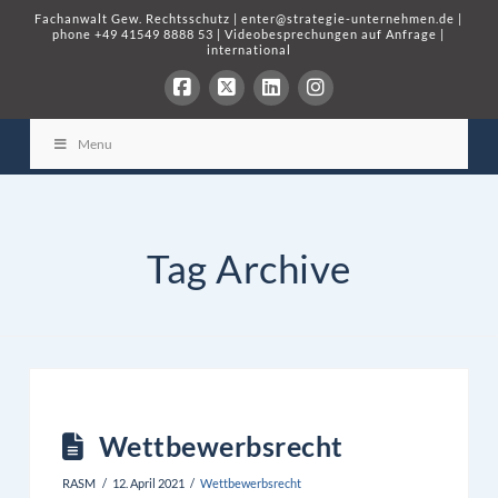
Fachanwalt Gew. Rechtsschutz
|
enter@strategie-unternehmen.de
|
phone
+49 41549 8888 53
|
Videobesprechungen auf Anfrage
|
international
Menu
Tag Archive
Wettbewerbsrecht
RASM
12. April 2021
Wettbewerbsrecht