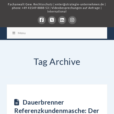
Fachanwalt Gew. Rechtsschutz
|
enter@strategie-unternehmen.de
|
phone
+49 41549 8888 53
|
Videobesprechungen auf Anfrage
|
international
Menu
Tag Archive
Dauerbrenner
Referenzkundenmasche: Der