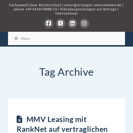
Fachanwalt Gew. Rechtsschutz
|
enter@strategie-unternehmen.de
|
phone
+49 41549 8888 53
|
Videobesprechungen auf Anfrage
|
international
Menu
Tag Archive
MMV Leasing mit
RankNet auf vertraglichen