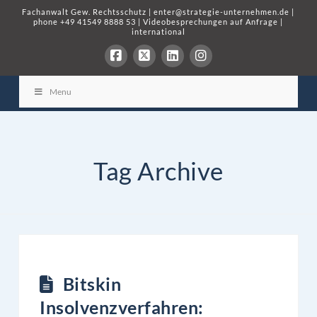
Fachanwalt Gew. Rechtsschutz
|
enter@strategie-unternehmen.de
|
phone
+49 41549 8888 53
|
Videobesprechungen auf Anfrage
|
international
Menu
Tag Archive
Bitskin
Insolvenzverfahren: