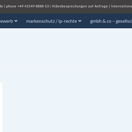
de
| phone
+49 41549 8888 53
|
Videobesprechungen auf Anfrage
|
internationa
bewerb
markenschutz / ip-rechte
gmbh & co – gesells