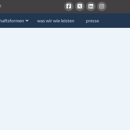
l
chaftsformen
was wir wie leisten
presse