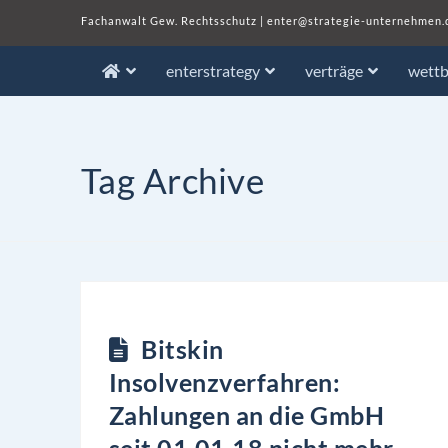
Fachanwalt Gew. Rechtsschutz
|
enter@strategie-unternehmen.
enterstrategy
verträge
wett
Tag Archive
Bitskin
Insolvenzverfahren:
Zahlungen an die GmbH
seit 01.01.18 nicht mehr