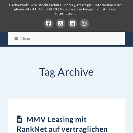
Fachanwalt Gew. Rechtsschutz
|
enter@strategie-unternehmen.de
|
phone
+49 41549 8888 53
|
Videobesprechungen auf Anfrage
|
international
Menu
Tag Archive
MMV Leasing mit
RankNet auf vertraglichen