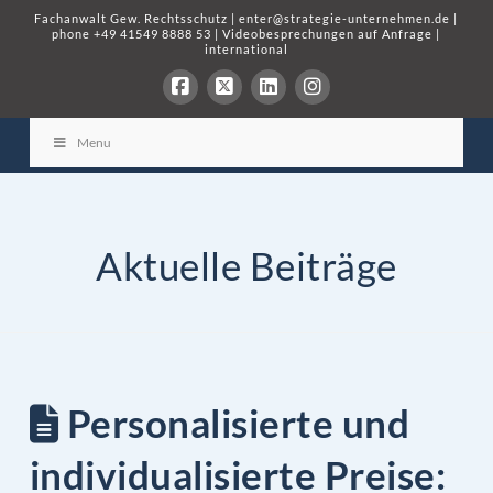
Fachanwalt Gew. Rechtsschutz
|
enter@strategie-unternehmen.de
|
phone
+49 41549 8888 53
|
Videobesprechungen auf Anfrage
|
international
Menu
Aktuelle Beiträge
Personalisierte und
individualisierte Preise: