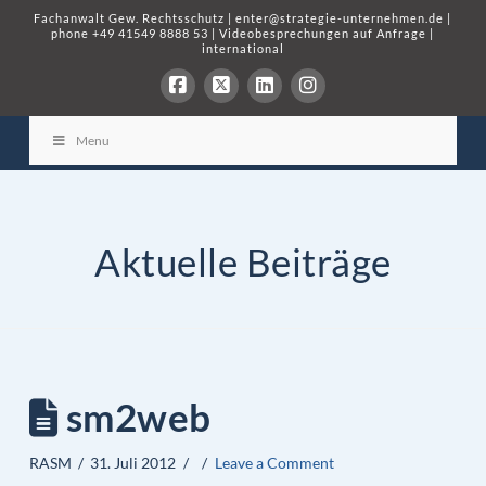
Fachanwalt Gew. Rechtsschutz
|
enter@strategie-unternehmen.de
|
phone
+49 41549 8888 53
|
Videobesprechungen auf Anfrage
|
international
Menu
Aktuelle Beiträge
sm2web
RASM
31. Juli 2012
Leave a Comment