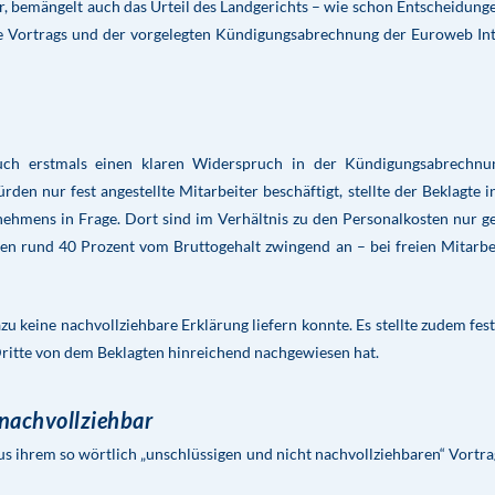
, bemängelt auch das Urteil des Landgerichts – wie schon Entscheidung
se Vortrags und der vorgelegten Kündigungsabrechnung der Euroweb In
auch erstmals einen klaren Widerspruch in der Kündigungsabrechnu
den nur fest angestellte Mitarbeiter beschäftigt, stellte der Beklagte 
nehmens in Frage. Dort sind im Verhältnis zu den Personalkosten nur g
len rund 40 Prozent vom Bruttogehalt zwingend an – bei freien Mitarbe
 keine nachvollziehbare Erklärung liefern konnte. Es stellte zudem fest
Dritte von dem Beklagten hinreichend nachgewiesen hat.
 nachvollziehbar
 ihrem so wörtlich „unschlüssigen und nicht nachvollziehbaren“ Vortra