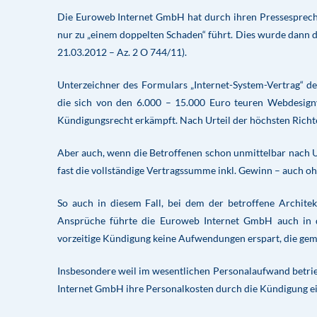
Die Euroweb Internet GmbH hat durch ihren Pressespreche
nur zu „einem doppelten Schaden“ führt. Dies wurde dann d
21.03.2012 – Az. 2 O 744/11).
Unterzeichner des Formulars „Internet-System-Vertrag“ 
die sich von den 6.000 – 15.000 Euro teuren Webdesignv
Kündigungsrecht erkämpft. Nach Urteil der höchsten Richte
Aber auch, wenn die Betroffenen schon unmittelbar nach 
fast die vollständige Vertragssumme inkl. Gewinn – auch o
So auch in diesem Fall, bei dem der betroffene Archite
Ansprüche führte die Euroweb Internet GmbH auch in d
vorzeitige Kündigung keine Aufwendungen erspart, die gem
Insbesondere weil im wesentlichen Personalaufwand betrie
Internet GmbH ihre Personalkosten durch die Kündigung ein