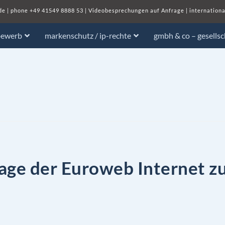
de
| phone
+49 41549 8888 53
|
Videobesprechungen auf Anfrage
|
internationa
bewerb
markenschutz / ip-rechte
gmbh & co – gesells
age der Euroweb Internet z