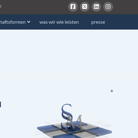
l
chaftsformen
was wir wie leisten
presse
®
u