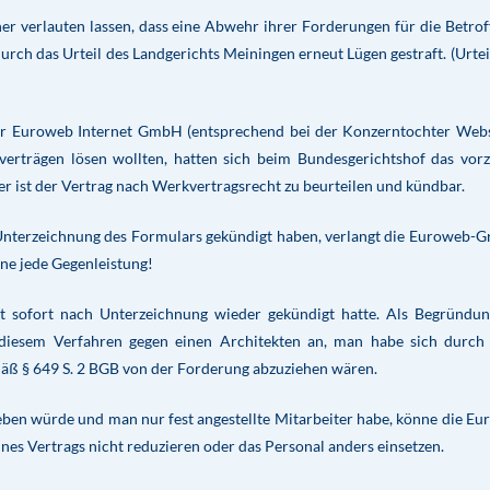
r verlauten lassen, dass eine Abwehr ihrer Forderungen für die Betro
urch das Urteil des Landgerichts Meiningen erneut Lügen gestraft. (Urte
der Euroweb Internet GmbH (entsprechend bei der Konzerntochter Webs
erträgen lösen wollten, hatten sich beim Bundesgerichtshof das vorz
r ist der Vertrag nach Werkvertragsrecht zu beurteilen und kündbar.
Unterzeichnung des Formulars gekündigt haben, verlangt die Euroweb-
hne jede Gegenleistung!
kt sofort nach Unterzeichnung wieder gekündigt hatte. Als Begründu
iesem Verfahren gegen einen Architekten an, man habe sich durch 
äß § 649 S. 2 BGB von der Forderung abzuziehen wären.
ben würde und man nur fest angestellte Mitarbeiter habe, könne die E
es Vertrags nicht reduzieren oder das Personal anders einsetzen.