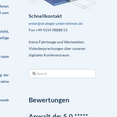
ffenen
il vom
Schnellkontakt
enter@strategie-unternehmen.de
Fon +49 4154 98888 53
tyle),
eitige
Keine Fahrtwege und Wartezeiten:
Videobesprechungen über unseren
digitalen Konferenzraum.
Gruppe
Search
ng der
seine
Bewertungen
uroweb
Anwalt.de: 5,0 *****