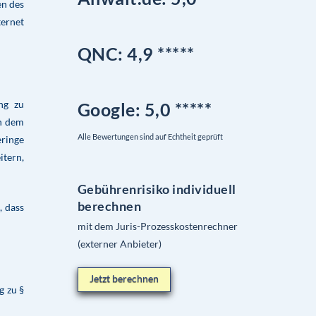
en des
ternet
QNC:
4,9
*
****
ng zu
Google
: 5,0 *****
in dem
Alle Bewertungen sind auf Echtheit geprüft
eringe
itern,
Gebührenrisiko individuell
berechnen
, dass
mit dem Juris-Prozesskostenrechner
(externer Anbieter)
Jetzt berechnen
g zu §