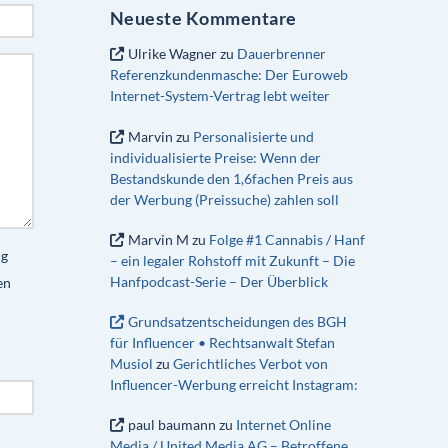
Neueste Kommentare
Ulrike Wagner
zu
Dauerbrenner
Referenzkundenmasche: Der Euroweb
Internet-System-Vertrag lebt weiter
Marvin
zu
Personalisierte und
individualisierte Preise: Wenn der
Bestandskunde den 1,6fachen Preis aus
der Werbung (Preissuche) zahlen soll
Marvin M
zu
Folge #1 Cannabis / Hanf
ng
– ein legaler Rohstoff mit Zukunft – Die
Hanfpodcast-Serie – Der Überblick
en
Grundsatzentscheidungen des BGH
für Influencer • Rechtsanwalt Stefan
Musiol
zu
Gerichtliches Verbot von
Influencer-Werbung erreicht Instagram:
paul baumann
zu
Internet Online
Media / United Media AG – Betroffene