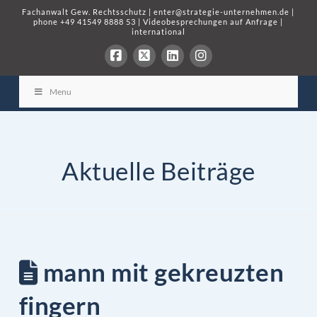
Fachanwalt Gew. Rechtsschutz
|
enter@strategie-unternehmen.de
|
phone
+49 41549 8888 53
|
Videobesprechungen auf Anfrage
|
international
Menu
Aktuelle Beiträge
mann mit gekreuzten
fingern