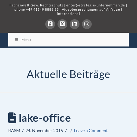
Fachanwalt Gew. Rechtsschutz
|
enter@strategie-unternehmen.de
|
phone
+49 41549 8888 53
|
Videobesprechungen auf Anfrage
|
international
Menu
Aktuelle Beiträge
lake-office
RASM
24. November 2015
Leave a Comment