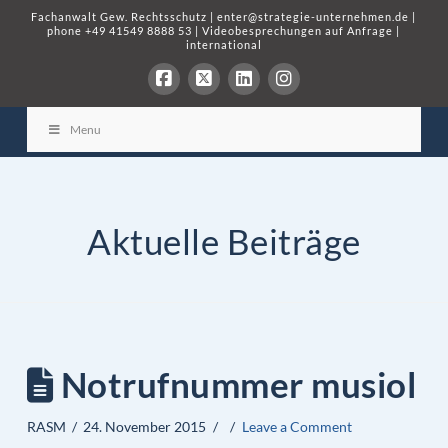
Fachanwalt Gew. Rechtsschutz
|
enter@strategie-unternehmen.de
|
phone
+49 41549 8888 53
|
Videobesprechungen auf Anfrage
|
international
Menu
Aktuelle Beiträge
Notrufnummer musiol
RASM
24. November 2015
Leave a Comment