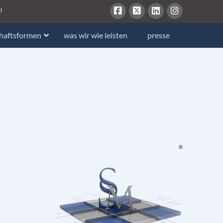
l
chaftsformen
was wir wie leisten
presse
®