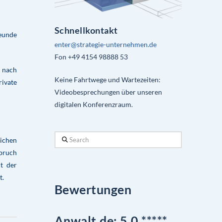
Schnellkontakt
reunde
enter@strategie-unternehmen.de
Fon +49 4154 98888 53
n nach
Keine Fahrtwege und Wartezeiten:
rivate
Videobesprechungen über unseren
digitalen Konferenzraum.
Search
ichen
pruch
t der
t.
Bewertungen
Anwalt.de: 5,0 *****