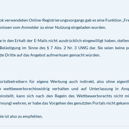
k verwendeten Online-Registrierungsvorgangs gab es eine Funktion „F
ichnissen vom Anmelder zu einer Nutzung eingeladen wurden.
in den Erhalt der E-Mails nicht ausdrücklich eingewilligt haben, stelle
Belästigung im Sinne des § 7 Abs. 2 Nr. 3 UWG dar. Sie seien keine p
gte Dritte auf das Angebot aufmerksam gemacht würden.
rtalbetreibern für eigene Werbung auch indirekt, also ohne eigentl
 wettbewerbsrechtswidrig verhalten und auf Unterlassung in Ans
stellt, kann sich nach den Regeln des Wettbewerbsrechts nicht mi
ung) wehren, er habe das Vorgehen des genutzten Portals nicht gekann
 ist also zu empfehlen.