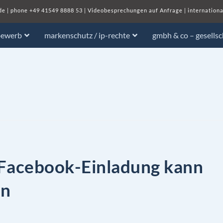
de
| phone
+49 41549 8888 53
|
Videobesprechungen auf Anfrage
|
internationa
bewerb
markenschutz / ip-rechte
gmbh & co – gesells
Facebook-Einladung kann
in