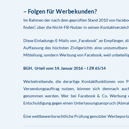
– Folgen für Werbekunden?
Im Rahmen der nach dem geprüften Stand 2010 von faceboo
finden“, über die Nicht-FB-Nutzer in seinen Kontaktverze
Diese Einladungs-E-Mails von „Facebook“ an Empfänger, die 
Auffassung des höchsten Zivilgerichts eine unzumutbare 
Mitteilung, sondern Werbung von Facebook, weil unbeteili
BGH, Urteil vom 14. Januar 2016 – I ZR 65/14
Werbetreibende, die derartige Kontaktfunktionen von Po
Versendungsauftrag nutzen, können sich demnach auch
genommen werden. Wer bei Facebook & Co. Werbung ein
Entschuldigung gegen einen Unterlassungsanspruch (Abmahn
Eine wettbewerbsrechtliche Prüfung genutzter Werbeportale