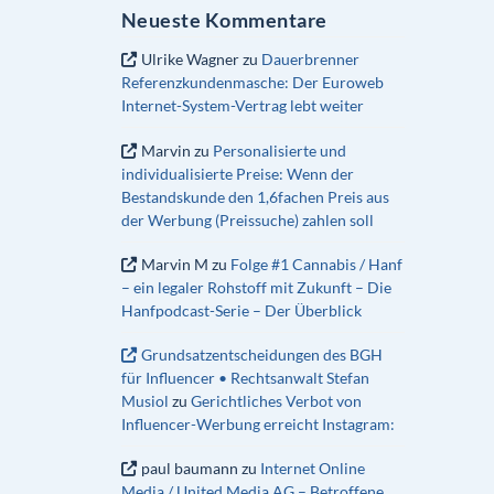
Neueste Kommentare
Ulrike Wagner
zu
Dauerbrenner
Referenzkundenmasche: Der Euroweb
Internet-System-Vertrag lebt weiter
Marvin
zu
Personalisierte und
individualisierte Preise: Wenn der
Bestandskunde den 1,6fachen Preis aus
der Werbung (Preissuche) zahlen soll
Marvin M
zu
Folge #1 Cannabis / Hanf
– ein legaler Rohstoff mit Zukunft – Die
Hanfpodcast-Serie – Der Überblick
Grundsatzentscheidungen des BGH
für Influencer • Rechtsanwalt Stefan
Musiol
zu
Gerichtliches Verbot von
Influencer-Werbung erreicht Instagram:
paul baumann
zu
Internet Online
Media / United Media AG – Betroffene