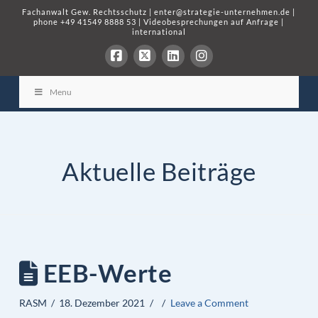
Fachanwalt Gew. Rechtsschutz
|
enter@strategie-unternehmen.de
|
phone
+49 41549 8888 53
|
Videobesprechungen auf Anfrage
|
international
Menu
Aktuelle Beiträge
EEB-Werte
RASM
18. Dezember 2021
Leave a Comment