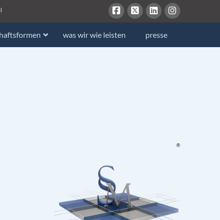
l
chaftsformen
was wir wie leisten
presse
®