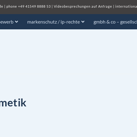
de
| phone
+49 41549 8888 53
|
Videobesprechungen auf Anfrage
|
internationa
bewerb
markenschutz / ip-rechte
gmbh & co – gesells
metik