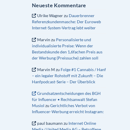
Neueste Kommentare
Ulrike Wagner
zu
Dauerbrenner
Referenzkundenmasche: Der Euroweb
Internet-System-Vertrag lebt weiter
Marvin
zu
Personalisierte und
individualisierte Preise: Wenn der
Bestandskunde den 1,6fachen Preis aus
der Werbung (Preissuche) zahlen soll
Marvin M
zu
Folge #1 Cannabis / Hanf
– ein legaler Rohstoff mit Zukunft – Die
Hanfpodcast-Serie – Der Überblick
Grundsatzentscheidungen des BGH
für Influencer • Rechtsanwalt Stefan
Musiol
zu
Gerichtliches Verbot von
Influencer-Werbung erreicht Instagram:
paul baumann
zu
Internet Online
Media / United Media AG – Betroffene