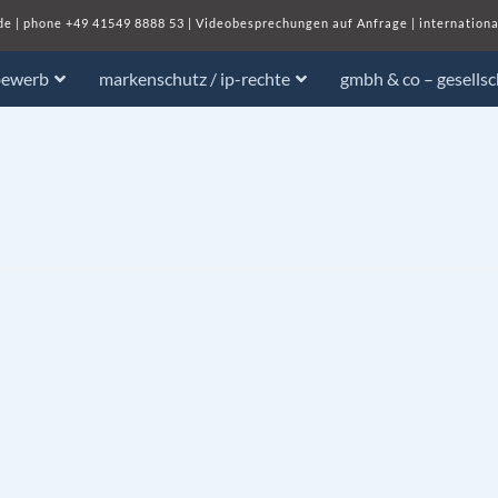
de
| phone
+49 41549 8888 53
|
Videobesprechungen auf Anfrage
|
internationa
bewerb
markenschutz / ip-rechte
gmbh & co – gesells