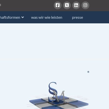
l
chaftsformen
was wir wie leisten
presse
®