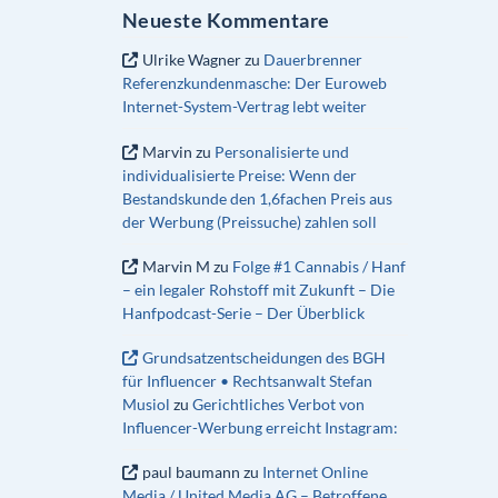
Neueste Kommentare
Ulrike Wagner
zu
Dauerbrenner
Referenzkundenmasche: Der Euroweb
Internet-System-Vertrag lebt weiter
Marvin
zu
Personalisierte und
individualisierte Preise: Wenn der
Bestandskunde den 1,6fachen Preis aus
der Werbung (Preissuche) zahlen soll
Marvin M
zu
Folge #1 Cannabis / Hanf
– ein legaler Rohstoff mit Zukunft – Die
Hanfpodcast-Serie – Der Überblick
Grundsatzentscheidungen des BGH
für Influencer • Rechtsanwalt Stefan
Musiol
zu
Gerichtliches Verbot von
Influencer-Werbung erreicht Instagram:
paul baumann
zu
Internet Online
Media / United Media AG – Betroffene