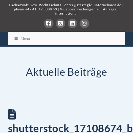
Fachanwalt Gew. Rechtsschutz
|
enter@strategie-unternehmen.de
|
phone
+49 41549 8888 53
|
Videobesprechungen auf Anfrage
|
international
Menu
Aktuelle Beiträge
shutterstock_17108674_b