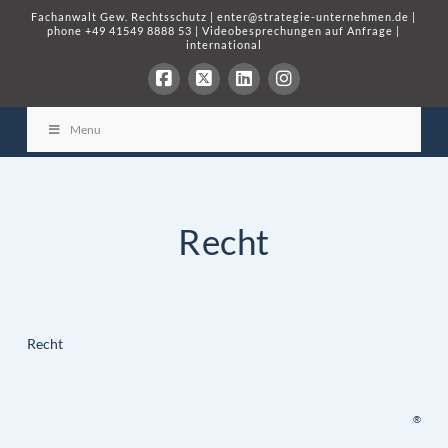
Fachanwalt Gew. Rechtsschutz
|
enter@strategie-unternehmen.de
|
phone
+49 41549 8888 53
|
Videobesprechungen auf Anfrage
|
international
Menu
Recht
Recht
®