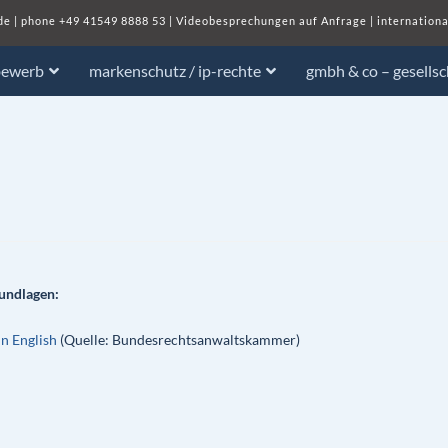
de
| phone
+49 41549 8888 53
|
Videobesprechungen auf Anfrage
|
internationa
bewerb
markenschutz / ip-rechte
gmbh & co – gesells
rundlagen:
in English
(Quelle: Bundesrechtsanwaltskammer)