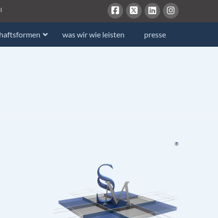
l
chaftsformen
was wir wie leisten
presse
®