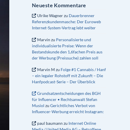
Neueste Kommentare
Ulrike Wagner
zu
Dauerbrenner
Referenzkundenmasche: Der Euroweb
Internet-System-Vertrag lebt weiter
Marvin
zu
Personalisierte und
individualisierte Preise: Wenn der
Bestandskunde den 1,6fachen Preis aus
der Werbung (Preissuche) zahlen soll
Marvin M
zu
Folge #1 Cannabis / Hanf
– ein legaler Rohstoff mit Zukunft – Die
Hanfpodcast-Serie – Der Überblick
Grundsatzentscheidungen des BGH
für Influencer • Rechtsanwalt Stefan
Musiol
zu
Gerichtliches Verbot von
Influencer-Werbung erreicht Instagram:
paul baumann
zu
Internet Online
Media / United Media AG – Betroffene