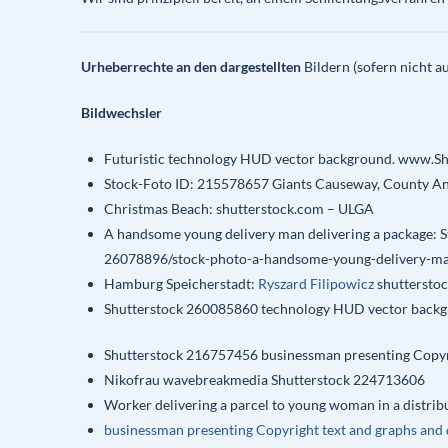
Urheberrechte an den dargestellten
Bildern (sofern nicht a
Bildwechsler
Futuristic technology HUD vector background. www.Sh
Stock-Foto ID: 215578657 Giants Causeway, County Ant
Christmas Beach: shutterstock.com – ULGA
A handsome young delivery man delivering a package: 
26078896/stock-photo-a-handsome-young-delivery-man
Hamburg Speicherstadt:
Ryszard Filipowicz
shuttersto
Shutterstock 260085860 technology HUD vector backg
Shutterstock 216757456 businessman presenting Copyri
Nikofrau wavebreakmedia Shutterstock 224713606
Worker delivering a parcel to young woman in a distr
businessman presenting Copyright text and graphs and 