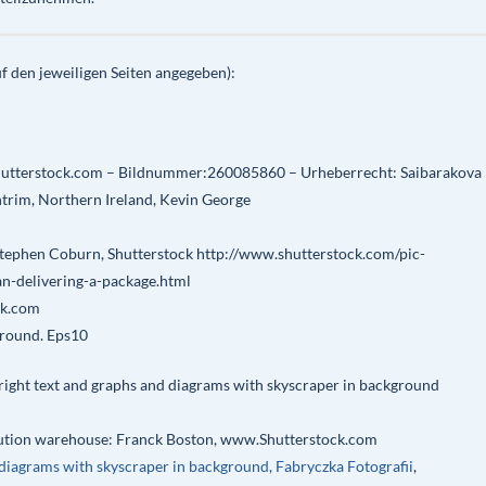
uf den jeweiligen Seiten angegeben):
utterstock.com – Bildnummer:260085860 – Urheberrecht: Saibarakova 
rim, Northern Ireland, Kevin George
Stephen Coburn, Shutterstock http://www.shutterstock.com/pic-
-delivering-a-package.html
ck.com
round. Eps10
ght text and graphs and diagrams with skyscraper in background
ibution warehouse: Franck Boston, www.Shutterstock.com
diagrams with skyscraper in background,
Fabryczka Fotografii
,