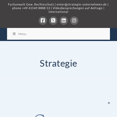
Fachanwalt Gew. Rechtsschutz
|
enter@strategie-unternehmen.de
|
phone
+49 41549 8888 53
|
Videobesprechungen auf Anfrage
|
international
Menu
Strategie
®