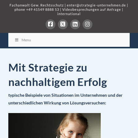
Fachanwalt Gew. Rechtsschutz
|
enter@strategie-unternehmen.de
|
phone
+49 41549 8888 53
|
Videobesprechungen auf Anfrage
|
international
Menu
Mit Strategie zu
nachhaltigem Erfolg
typische Beispiele von Situationen im Unternehmen und der
unterschiedlichen Wirkung von Lösungsversuchen: