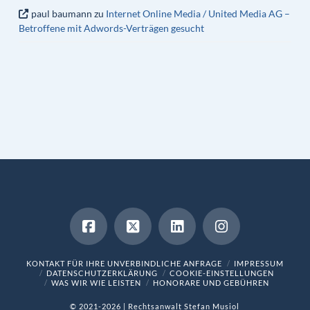
paul baumann
zu
Internet Online Media / United Media AG –
Betroffene mit Adwords-Verträgen gesucht
KONTAKT FÜR IHRE UNVERBINDLICHE ANFRAGE
IMPRESSUM
DATENSCHUTZERKLÄRUNG
COOKIE-EINSTELLUNGEN
WAS WIR WIE LEISTEN
HONORARE UND GEBÜHREN
© 2021-2026 | Rechtsanwalt Stefan Musiol