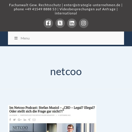
Fachanwalt Gew. Rechtsschutz
|
enter@strategie-unternehmen.de
|
phone
+49 41549 8888 53
|
Videobesprechungen auf Anfrage
|
international
Menu
netcoo