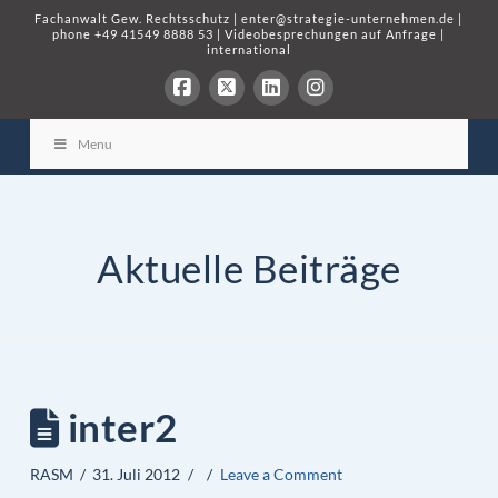
Fachanwalt Gew. Rechtsschutz
|
enter@strategie-unternehmen.de
|
phone
+49 41549 8888 53
|
Videobesprechungen auf Anfrage
|
international
Menu
Aktuelle Beiträge
inter2
RASM
31. Juli 2012
Leave a Comment