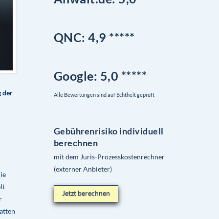
QNC:
4,9
*
****
Google
: 5,0 *****
 der
Alle Bewertungen sind auf Echtheit geprüft
Gebührenrisiko individuell
berechnen
mit dem Juris-Prozesskostenrechner
(externer Anbieter)
ie
lt
Jetzt berechnen
r
atten