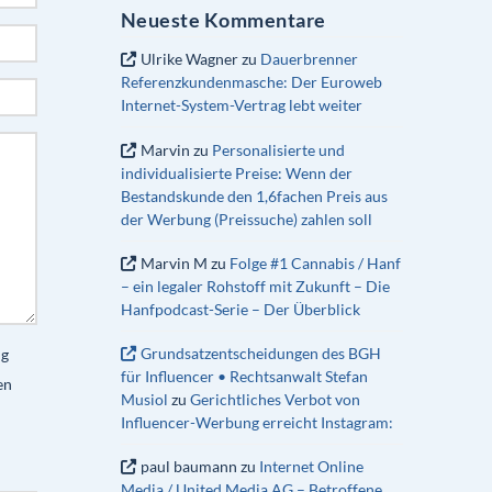
Neueste Kommentare
Ulrike Wagner
zu
Dauerbrenner
Referenzkundenmasche: Der Euroweb
Internet-System-Vertrag lebt weiter
Marvin
zu
Personalisierte und
individualisierte Preise: Wenn der
Bestandskunde den 1,6fachen Preis aus
der Werbung (Preissuche) zahlen soll
Marvin M
zu
Folge #1 Cannabis / Hanf
– ein legaler Rohstoff mit Zukunft – Die
Hanfpodcast-Serie – Der Überblick
Grundsatzentscheidungen des BGH
ng
für Influencer • Rechtsanwalt Stefan
en
Musiol
zu
Gerichtliches Verbot von
Influencer-Werbung erreicht Instagram:
paul baumann
zu
Internet Online
Media / United Media AG – Betroffene