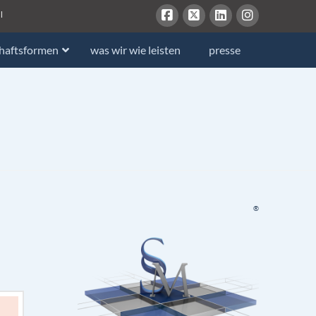
l
chaftsformen
was wir wie leisten
presse
®