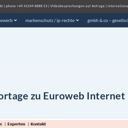
de
| phone
+49 41549 8888 53
|
Videobesprechungen auf Anfrage
|
internationa
bewerb
markenschutz / ip-rechte
gmbh & co – gesells
rtage zu Euroweb Internet