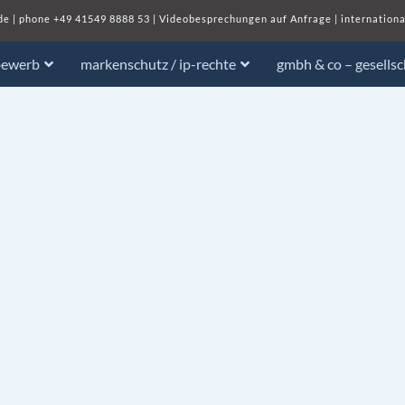
de
| phone
+49 41549 8888 53
|
Videobesprechungen auf Anfrage
|
internationa
bewerb
markenschutz / ip-rechte
gmbh & co – gesells