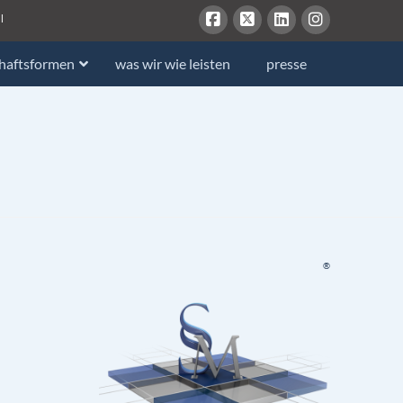
l
chaftsformen
was wir wie leisten
presse
®