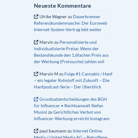
Neueste Kommentare
Ulrike Wagner
zu
Dauerbrenner
Referenzkundenmasche: Der Euroweb
Internet-System-Vertrag lebt weiter
Marvin
zu
Personalisierte und
individualisierte Preise: Wenn der
Bestandskunde den 1,6fachen Preis aus
der Werbung (Preissuche) zahlen soll
Marvin M
zu
Folge #1 Cannabis / Hanf
– ein legaler Rohstoff mit Zukunft – Die
Hanfpodcast-Serie – Der Überblick
Grundsatzentscheidungen des BGH
für Influencer • Rechtsanwalt Stefan
Musiol
zu
Gerichtliches Verbot von
Influencer-Werbung erreicht Instagram:
paul baumann
zu
Internet Online
Media / United Media AG – Betroffene