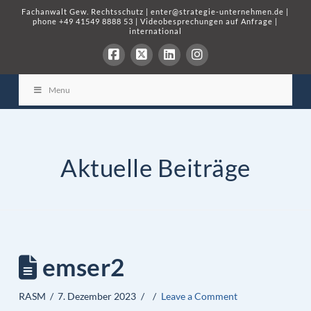
Fachanwalt Gew. Rechtsschutz
|
enter@strategie-unternehmen.de
|
phone
+49 41549 8888 53
|
Videobesprechungen auf Anfrage
|
international
Menu
Aktuelle Beiträge
emser2
RASM
7. Dezember 2023
Leave a Comment