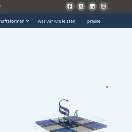
l
chaftsformen
was wir wie leisten
presse
®