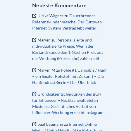
Neueste Kommentare
Ulrike Wagner
zu
Dauerbrenner
Referenzkundenmasche: Der Euroweb
Internet-System-Vertrag lebt weiter
Marvin
zu
Personalisierte und
individualisierte Preise: Wenn der
Bestandskunde den 1,6fachen Preis aus
der Werbung (Preissuche) zahlen soll
Marvin M
zu
Folge #1 Cannabis / Hanf
– ein legaler Rohstoff mit Zukunft – Die
Hanfpodcast-Serie – Der Überblick
Grundsatzentscheidungen des BGH
für Influencer • Rechtsanwalt Stefan
Musiol
zu
Gerichtliches Verbot von
Influencer-Werbung erreicht Instagram:
paul baumann
zu
Internet Online
Media / United Media AG – Betroffene