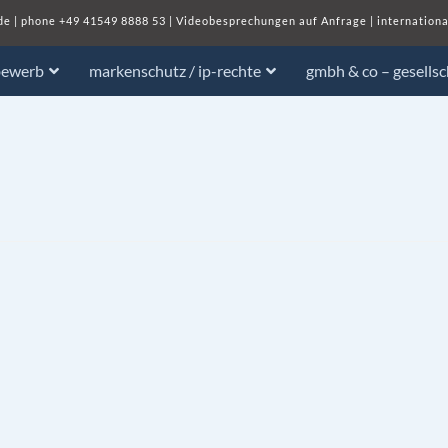
de
| phone
+49 41549 8888 53
|
Videobesprechungen auf Anfrage
|
internationa
bewerb
markenschutz / ip-rechte
gmbh & co – gesells