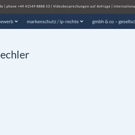
de
| phone
+49 41549 8888 53
|
Videobesprechungen auf Anfrage
|
internationa
bewerb
markenschutz / ip-rechte
gmbh & co – gesells
echler