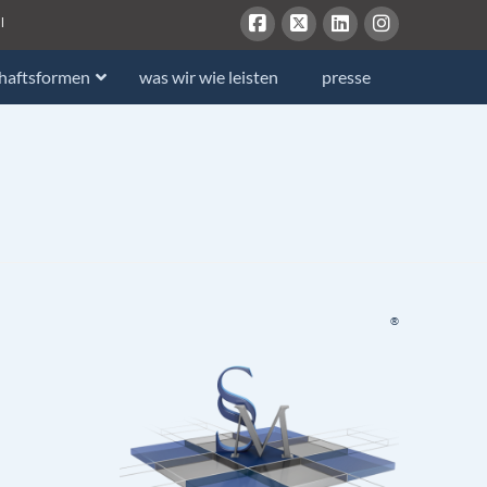
l
chaftsformen
was wir wie leisten
presse
®