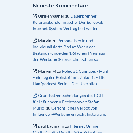
Neueste Kommentare
Ulrike Wagner
zu
Dauerbrenner
Referenzkundenmasche: Der Euroweb
Internet-System-Vertrag lebt weiter
Marvin
zu
Personalisierte und
individualisierte Preise: Wenn der
Bestandskunde den 1,6fachen Preis aus
der Werbung (Preissuche) zahlen soll
Marvin M
zu
Folge #1 Cannabis / Hanf
– ein legaler Rohstoff mit Zukunft – Die
Hanfpodcast-Serie – Der Überblick
Grundsatzentscheidungen des BGH
für Influencer • Rechtsanwalt Stefan
Musiol
zu
Gerichtliches Verbot von
Influencer-Werbung erreicht Instagram:
paul baumann
zu
Internet Online
Media / United Media AG – Betroffene